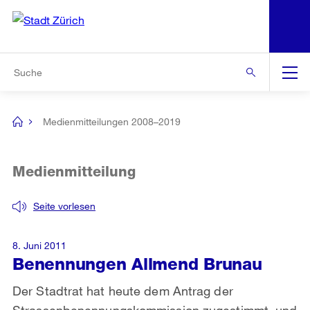
N
S
Zur Bereichsauswahl
Zur Hilfsnavigation
Zum Inhalt
Zur Suche
Suche
Global
Navigation
Medienmitteilungen 2008–2019
[no
title]
Medienmitteilung
Seite vorlesen
8. Juni 2011
Benennungen Allmend Brunau
Der Stadtrat hat heute dem Antrag der
Strassenbenennungskommission zugestimmt, und