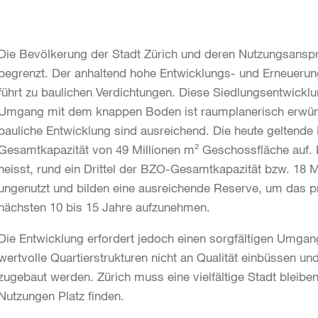
Die Bevölkerung der Stadt Zürich und deren Nutzungsans
begrenzt. Der anhaltend hohe Entwicklungs- und Erneueru
führt zu baulichen Verdichtungen. Diese Siedlungsentwickl
Umgang mit dem knappen Boden ist raumplanerisch erwünsc
bauliche Entwicklung sind ausreichend. Die heute geltende
Gesamtkapazität von 49 Millionen m² Geschossfläche auf. D
heisst, rund ein Drittel der BZO-Gesamtkapazität bzw. 18 
ungenutzt und bilden eine ausreichende Reserve, um das p
nächsten 10 bis 15 Jahre aufzunehmen.
Die Entwicklung erfordert jedoch einen sorgfältigen Umgan
wertvolle Quartierstrukturen nicht an Qualität einbüssen u
zugebaut werden. Zürich muss eine vielfältige Stadt blei
Nutzungen Platz finden.