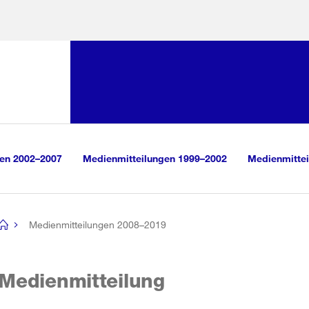
Sprunglink:
Navigation
sauswahl
vigation
m Inhalt
r Suche
gen 2002–2007
Medienmitteilungen 1999–2002
Medienmittei
Medienmitteilungen 2008–2019
[no
title]
Medienmitteilung