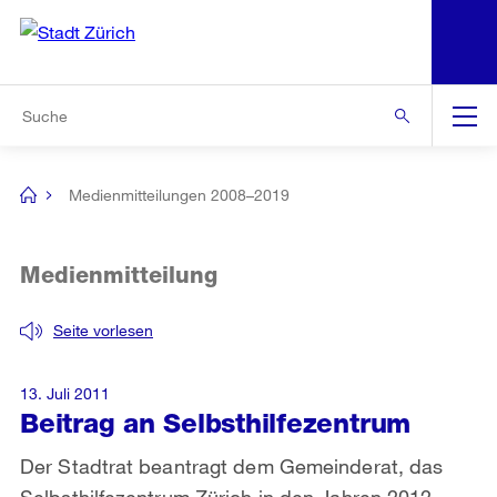
N
S
Zur Bereichsauswahl
Zur Hilfsnavigation
Zum Inhalt
Zur Suche
Suche
Global
Navigation
Medienmitteilungen 2008–2019
[no
title]
Medienmitteilung
Seite vorlesen
13. Juli 2011
Beitrag an Selbsthilfezentrum
Der Stadtrat beantragt dem Gemeinderat, das
Selbsthilfezentrum Zürich in den Jahren 2012–