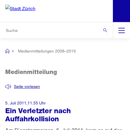
N
S
Zur Bereichsauswahl
Zur Hilfsnavigation
Zum Inhalt
Zur Suche
Suche
Global
Navigation
Medienmitteilungen 2008–2019
[no
title]
Medienmitteilung
Seite vorlesen
5. Juli 2011,11.55 Uhr
Ein Verletzter nach
Auffahrkollision
Am Dienstagmorgen, 5. Juli 2011, kam es auf der