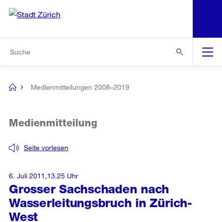
N
S
Zur Bereichsauswahl
Zur Hilfsnavigation
Zum Inhalt
Zur Suche
Suche
Global
Navigation
Medienmitteilungen 2008–2019
[no
title]
Medienmitteilung
Seite vorlesen
6. Juli 2011,13.25 Uhr
Grosser Sachschaden nach
Wasserleitungsbruch in Zürich-
West