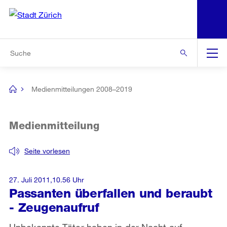
N
S
Zur Bereichsauswahl
Zur Hilfsnavigation
Zum Inhalt
Zur Suche
Suche
Global
Navigation
Medienmitteilungen 2008–2019
[no
title]
Medienmitteilung
Seite vorlesen
27. Juli 2011,10.56 Uhr
Passanten überfallen und beraubt
- Zeugenaufruf
Unbekannte Täter haben in der Nacht auf