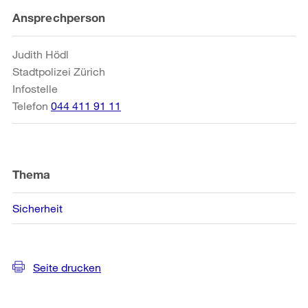
Weitere
Ansprechperson
Informationen
Judith Hödl
Stadtpolizei Zürich
Infostelle
Telefon
044 411 91 11
Thema
Sicherheit
Seite drucken