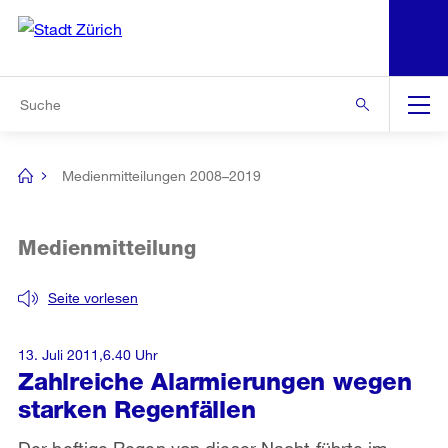
N
S
Zur Bereichsauswahl
Zur Hilfsnavigation
Zum Inhalt
Zur Suche
Suche
Global
Navigation
Medienmitteilungen 2008–2019
[no
title]
Medienmitteilung
Seite vorlesen
13. Juli 2011,6.40 Uhr
Zahlreiche Alarmierungen wegen
starken Regenfällen
Der heftige Regen von dieser Nacht führte im