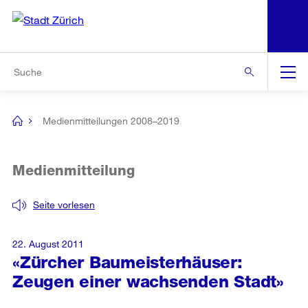
N
S
Zur Bereichsauswahl
Zur Hilfsnavigation
Zum Inhalt
Zur Suche
Suche
Global
Navigation
Medienmitteilungen 2008–2019
[no
title]
Medienmitteilung
Seite vorlesen
22. August 2011
«Zürcher Baumeisterhäuser:
Zeugen einer wachsenden Stadt»