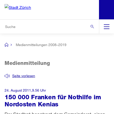
N
S
Zur Bereichsauswahl
Zur Hilfsnavigation
Zum Inhalt
Zur Suche
Suche
Global
Navigation
Medienmitteilungen 2008–2019
[no
title]
Medienmitteilung
Seite vorlesen
24. August 2011,9.56 Uhr
150 000 Franken für Nothilfe im
Nordosten Kenias
Der Stadtrat beantragt dem Gemeinderat, einen