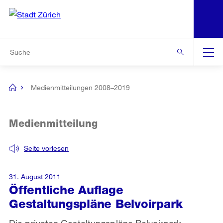
N
S
Zur Bereichsauswahl
Zur Hilfsnavigation
Zum Inhalt
Zur Suche
Suche
Global
Navigation
Medienmitteilungen 2008–2019
[no
title]
Medienmitteilung
Seite vorlesen
31. August 2011
Öffentliche Auflage
Gestaltungspläne Belvoirpark
Die privaten Gestaltungspläne Belvoirpark