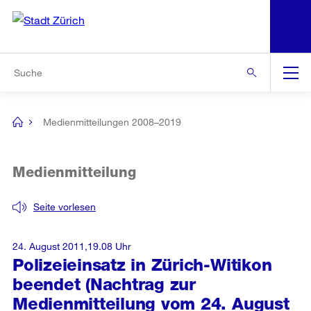
N
S
Zur Bereichsauswahl
Zur Hilfsnavigation
Zum Inhalt
Zur Suche
Suche
Global
Navigation
Medienmitteilungen 2008–2019
[no
title]
Medienmitteilung
Seite vorlesen
24. August 2011,19.08 Uhr
Polizeieinsatz in Zürich-Witikon
beendet (Nachtrag zur
Medienmitteilung vom 24. August