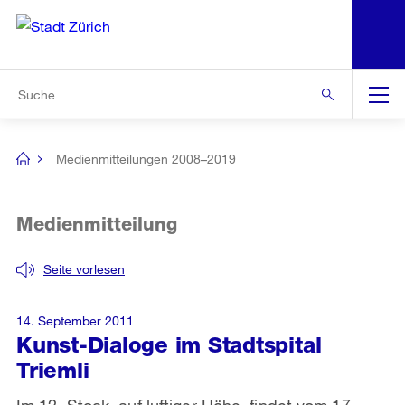
N
S
Zur Bereichsauswahl
Zur Hilfsnavigation
Zum Inhalt
Zur Suche
Suche
Global
Navigation
Medienmitteilungen 2008–2019
[no
title]
Medienmitteilung
Seite vorlesen
14. September 2011
Kunst-Dialoge im Stadtspital
Triemli
Im 12. Stock, auf luftiger Höhe, findet vom 17.