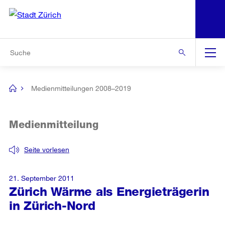
N
S
Zur Bereichsauswahl
Zur Hilfsnavigation
Zum Inhalt
Zur Suche
Suche
Global
Navigation
Medienmitteilungen 2008–2019
[no
title]
Medienmitteilung
Seite vorlesen
21. September 2011
Zürich Wärme als Energieträgerin
in Zürich-Nord