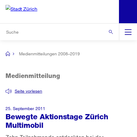
N
S
Zur Bereichsauswahl
Zur Hilfsnavigation
Zum Inhalt
Zur Suche
Suche
Global
Navigation
Medienmitteilungen 2008–2019
[no
title]
Medienmitteilung
Seite vorlesen
25. September 2011
Bewegte Aktionstage Zürich
Multimobil
Zehn Teilnehmende entdeckten bei der