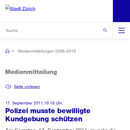
N
S
Zur Bereichsauswahl
Zur Hilfsnavigation
Zum Inhalt
Zur Suche
Suche
Global
Navigation
Medienmitteilungen 2008–2019
[no
title]
Medienmitteilung
Seite vorlesen
17. September 2011,19.19 Uhr
Polizei musste bewilligte
Kundgebung schützen
Am Samstag, 17. September 2011, musste die