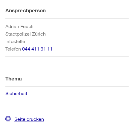
Weitere
Ansprechperson
Informationen
Adrian Feubli
Stadtpolizei Zürich
Infostelle
Telefon
044 411 91 11
Thema
Sicherheit
Seite drucken