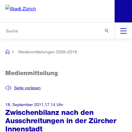
N
S
Zur Bereichsauswahl
Zur Hilfsnavigation
Zum Inhalt
Zur Suche
Suche
Global
Navigation
Medienmitteilungen 2008–2019
[no
title]
Medienmitteilung
Seite vorlesen
18. September 2011,17.14 Uhr
Zwischenbilanz nach den
Ausschreitungen in der Zürcher
Innenstadt