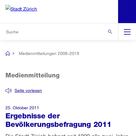
N
S
Zur Bereichsauswahl
Zur Hilfsnavigation
Zum Inhalt
Zur Suche
Suche
Global
Navigation
Medienmitteilungen 2008–2019
[no
title]
Medienmitteilung
Seite vorlesen
25. Oktober 2011
Ergebnisse der
Bevölkerungsbefragung 2011
Die Stadt Zürich befragt seit 1999 alle zwei Jahre