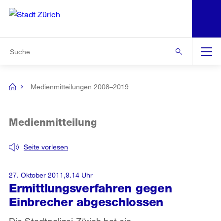
N
S
Zur Bereichsauswahl
Zur Hilfsnavigation
Zum Inhalt
Zur Suche
Suche
Global
Navigation
Medienmitteilungen 2008–2019
[no
title]
Medienmitteilung
Seite vorlesen
27. Oktober 2011,9.14 Uhr
Ermittlungsverfahren gegen
Einbrecher abgeschlossen
Die Stadtpolizei Zürich hat ein