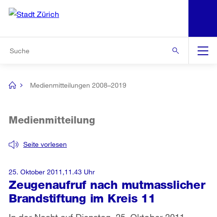
N
S
Zur Bereichsauswahl
Zur Hilfsnavigation
Zum Inhalt
Zur Suche
Suche
Global
Navigation
Medienmitteilungen 2008–2019
[no
title]
Medienmitteilung
Seite vorlesen
25. Oktober 2011,11.43 Uhr
Zeugenaufruf nach mutmasslicher
Brandstiftung im Kreis 11
In der Nacht auf Dienstag, 25. Oktober 2011,