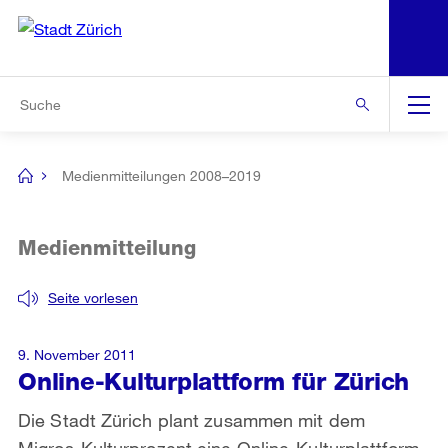
N
S
Zur Bereichsauswahl
Zur Hilfsnavigation
Zum Inhalt
Zur Suche
Suche
Global
Navigation
Medienmitteilungen 2008–2019
[no
title]
Medienmitteilung
Seite vorlesen
9. November 2011
Online-Kulturplattform für Zürich
Die Stadt Zürich plant zusammen mit dem
Migros-Kulturprozent eine Online-Kulturplattform