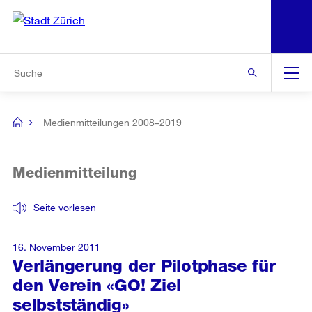
N
S
Zur Bereichsauswahl
Zur Hilfsnavigation
Zum Inhalt
Zur Suche
Suche
Global
Navigation
Medienmitteilungen 2008–2019
[no
title]
Medienmitteilung
Seite vorlesen
16. November 2011
Verlängerung der Pilotphase für
den Verein «GO! Ziel
selbstständig»