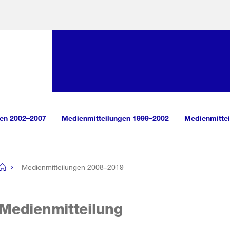
Sprunglink:
Navigation
sauswahl
vigation
m Inhalt
r Suche
gen 2002–2007
Medienmitteilungen 1999–2002
Medienmittei
Medienmitteilungen 2008–2019
[no
title]
Medienmitteilung