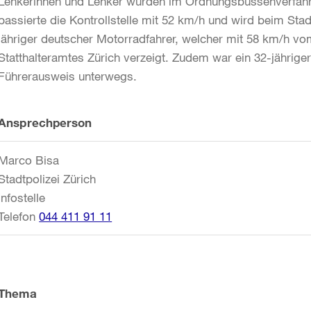
Lenkerinnen und Lenker wurden im Ordnungsbussenverfahre
passierte die Kontrollstelle mit 52 km/h und wird beim Stad
jähriger deutscher Motorradfahrer, welcher mit 58 km/h v
Statthalteramtes Zürich verzeigt. Zudem war ein 32-jährig
Führerausweis unterwegs.
Weitere
Ansprechperson
Informationen
Marco Bisa
Stadtpolizei Zürich
Infostelle
Telefon
044 411 91 11
Thema