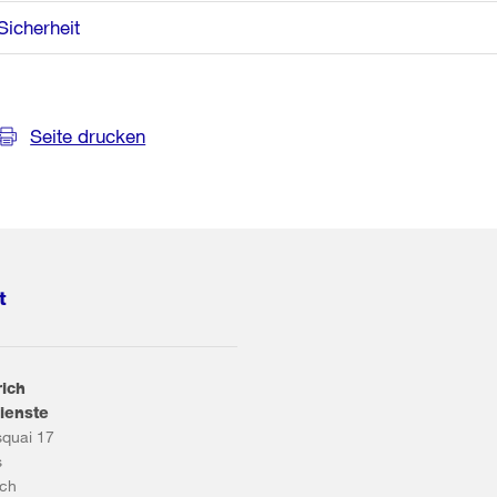
Sicherheit
Seite drucken
t
rich
ienste
squai 17
s
ich