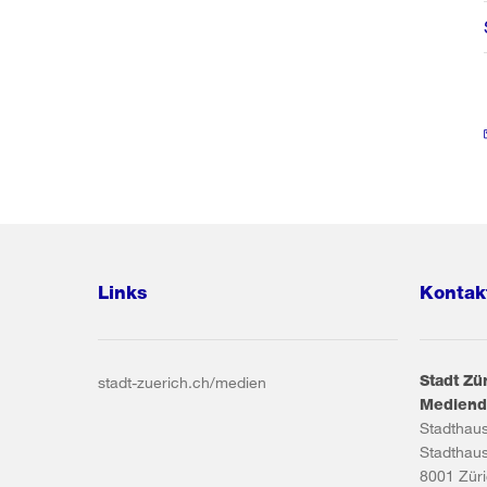
Links
Kontak
Stadt Zü
stadt-zuerich.ch/medien
Mediend
Stadthau
Stadthau
8001
Zür