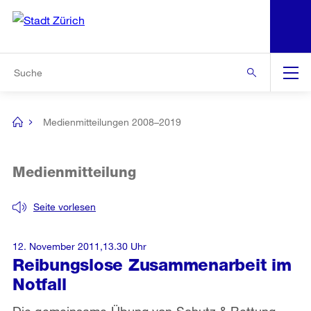
N
S
Zur Bereichsauswahl
Zur Hilfsnavigation
Zum Inhalt
Zur Suche
Suche
Global
Navigation
Medienmitteilungen 2008–2019
[no
title]
Medienmitteilung
Seite vorlesen
12. November 2011,13.30 Uhr
Reibungslose Zusammenarbeit im
Notfall
Die gemeinsame Übung von Schutz & Rettung