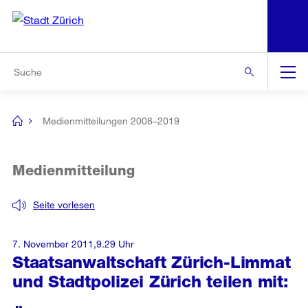
N
S
Zur Bereichsauswahl
Zur Hilfsnavigation
Zum Inhalt
Zur Suche
Suche
Global
Navigation
Medienmitteilungen 2008–2019
[no
title]
Medienmitteilung
Seite vorlesen
7. November 2011,9.29 Uhr
Staatsanwaltschaft Zürich-Limmat
und Stadtpolizei Zürich teilen mit: