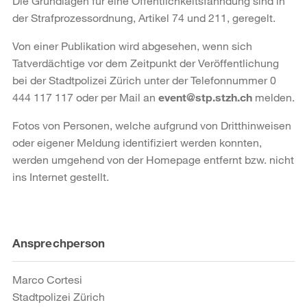
Die Grundlagen für eine Öffentlichkeitsfahndung sind in
der Strafprozessordnung, Artikel 74 und 211, geregelt.
Von einer Publikation wird abgesehen, wenn sich
Tatverdächtige vor dem Zeitpunkt der Veröffentlichung
bei der Stadtpolizei Zürich unter der Telefonnummer 0
444 117 117 oder per Mail an
event@stp.stzh.ch
melden.
Fotos von Personen, welche aufgrund von Dritthinweisen
oder eigener Meldung identifiziert werden konnten,
werden umgehend von der Homepage entfernt bzw. nicht
ins Internet gestellt.
Weitere
Ansprechperson
Informationen
Marco Cortesi
Stadtpolizei Zürich