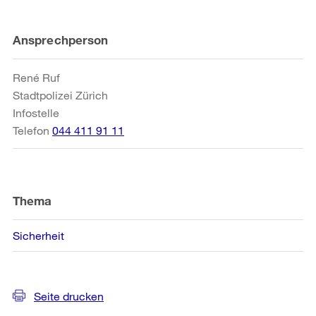
Weitere
Ansprechperson
Informationen
René Ruf
Stadtpolizei Zürich
Infostelle
Telefon
044 411 91 11
Thema
Sicherheit
Seite drucken