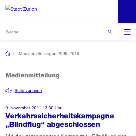
N
S
Zur Bereichsauswahl
Zur Hilfsnavigation
Zum Inhalt
Zur Suche
Suche
Global
Navigation
Medienmitteilungen 2008–2019
[no
title]
Medienmitteilung
Seite vorlesen
9. November 2011,13.30 Uhr
Verkehrssicherheitskampagne
„Blindflug“ abgeschlossen
Mit der gemeinsamen Kampagne „Blindflug“ der