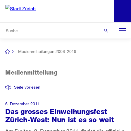
N
S
Zur Bereichsauswahl
Zur Hilfsnavigation
Zum Inhalt
Zur Suche
Suche
Global
Navigation
Medienmitteilungen 2008–2019
[no
title]
Medienmitteilung
Seite vorlesen
6. Dezember 2011
Das grosses Einweihungsfest
Zürich-West: Nun ist es so weit
Am Freitag, 9. Dezember 2011, findet die offizielle