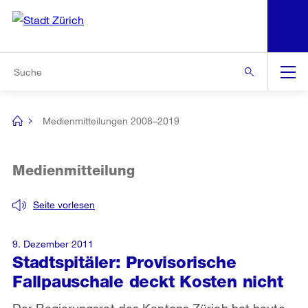
N
S
Zur Bereichsauswahl
Zur Hilfsnavigation
Zum Inhalt
Zur Suche
Suche
Global
Navigation
Medienmitteilungen 2008–2019
[no
title]
Medienmitteilung
Seite vorlesen
9. Dezember 2011
Stadtspitäler: Provisorische
Fallpauschale deckt Kosten nicht
Der Regierungsrat des Kantons Zürich hat heute