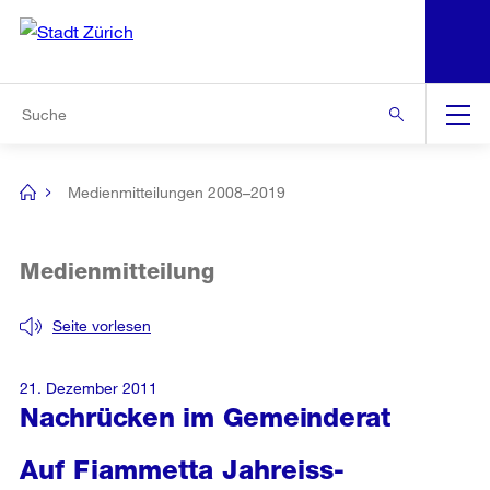
N
S
Zur Bereichsauswahl
Zur Hilfsnavigation
Zum Inhalt
Zur Suche
Suche
Global
Navigation
Medienmitteilungen 2008–2019
[no
title]
Medienmitteilung
Seite vorlesen
21. Dezember 2011
Nachrücken im Gemeinderat
Auf Fiammetta Jahreiss-