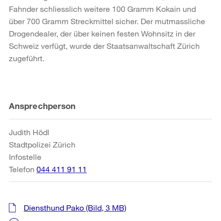
Fahnder schliesslich weitere 100 Gramm Kokain und
über 700 Gramm Streckmittel sicher. Der mutmassliche
Drogendealer, der über keinen festen Wohnsitz in der
Schweiz verfügt, wurde der Staatsanwaltschaft Zürich
zugeführt.
Weitere
Ansprechperson
Informationen
Judith Hödl
Stadtpolizei Zürich
Infostelle
Telefon
044 411 91 11
Diensthund Pako
(Bild, 3 MB)