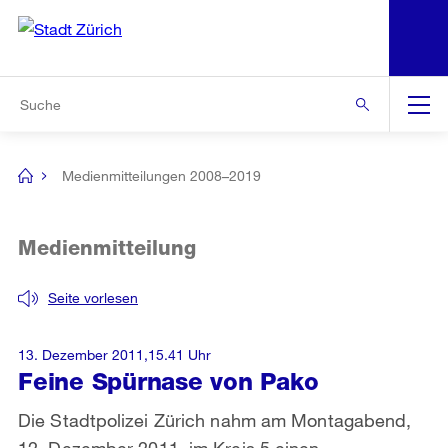
N
S
Zur Bereichsauswahl
Zur Hilfsnavigation
Zum Inhalt
Zur Suche
Suche
Global
Navigation
Medienmitteilungen 2008–2019
[no
title]
Medienmitteilung
Seite vorlesen
13. Dezember 2011,15.41 Uhr
Feine Spürnase von Pako
Die Stadtpolizei Zürich nahm am Montagabend,
12. Dezember 2011, im Kreis 5 einen