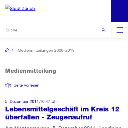
N
S
Zur Bereichsauswahl
Zur Hilfsnavigation
Zum Inhalt
Zur Suche
Suche
Global
Navigation
Medienmitteilungen 2008–2019
[no
title]
Medienmitteilung
Seite vorlesen
5. Dezember 2011,10.47 Uhr
Lebensmittelgeschäft im Kreis 12
überfallen - Zeugenaufruf
Am Montagmorgen, 5. Dezember 2011, überfielen