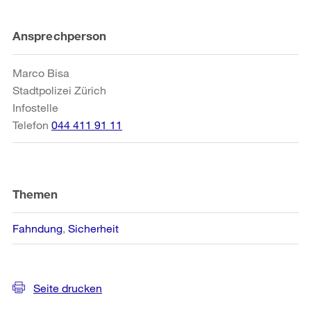
Weitere
Ansprechperson
Informationen
Marco Bisa
Stadtpolizei Zürich
Infostelle
Telefon
044 411 91 11
Themen
Fahndung
Sicherheit
Seite drucken