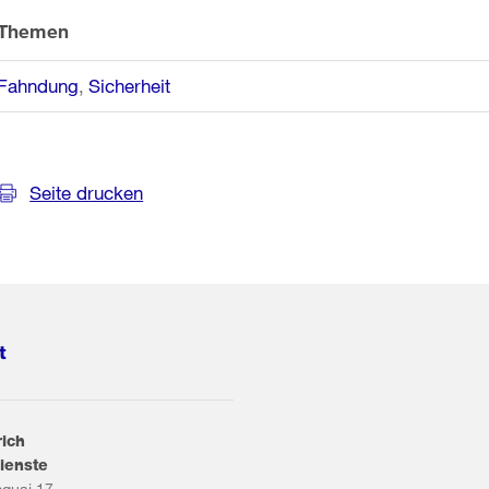
Themen
Fahndung
Sicherheit
Seite drucken
t
rich
ienste
squai 17