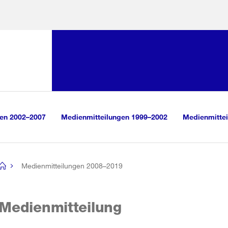
Sprunglink:
Navigation
sauswahl
vigation
m Inhalt
r Suche
gen 2002–2007
Medienmitteilungen 1999–2002
Medienmittei
Medienmitteilungen 2008–2019
[no
title]
Medienmitteilung