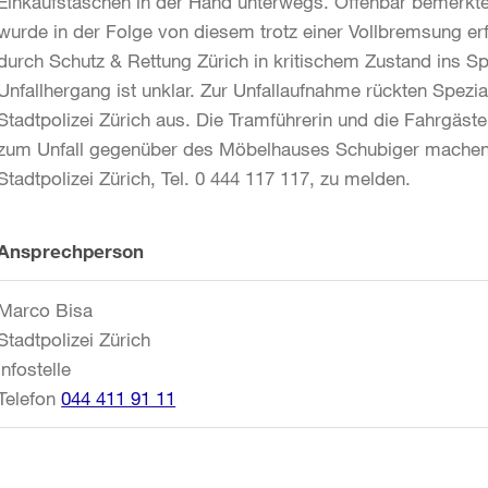
Einkaufstaschen in der Hand unterwegs. Offenbar bemerkt
wurde in der Folge von diesem trotz einer Vollbremsung er
durch Schutz & Rettung Zürich in kritischem Zustand ins S
Unfallhergang ist unklar. Zur Unfallaufnahme rückten Spezia
Stadtpolizei Zürich aus. Die Tramführerin und die Fahrgäst
zum Unfall gegenüber des Möbelhauses Schubiger machen 
Stadtpolizei Zürich, Tel. 0 444 117 117, zu melden.
Weitere
Ansprechperson
Informationen
Marco Bisa
Stadtpolizei Zürich
Infostelle
Telefon
044 411 91 11