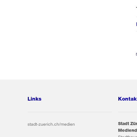
Links
Kontak
Stadt Zü
stadt-zuerich.ch/medien
Mediend
Stadthau