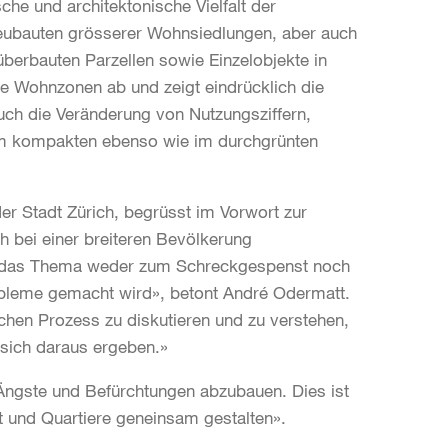
sche und architektonische Vielfalt der
zneubauten grösserer Wohnsiedlungen, aber auch
überbauten Parzellen sowie Einzelobjekte in
e Wohnzonen ab und zeigt eindrücklich die
ch die Veränderung von Nutzungsziffern,
im kompakten ebenso wie im durchgrünten
r Stadt Zürich, begrüsst im Vorwort zur
ch bei einer breiteren Bevölkerung
s das Thema weder zum Schreckgespenst noch
robleme gemacht wird», betont André Odermatt.
chen Prozess zu diskutieren und zu verstehen,
 sich daraus ergeben.»
, Ängste und Befürchtungen abzubauen. Dies ist
t und Quartiere geneinsam gestalten».