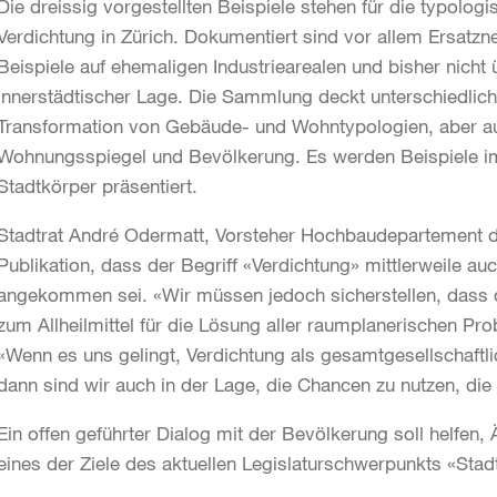
Die dreissig vorgestellten Beispiele stehen für die typologi
Verdichtung in Zürich. Dokumentiert sind vor allem Ersat
Beispiele auf ehemaligen Industriearealen und bisher nicht 
innerstädtischer Lage. Die Sammlung deckt unterschiedlich
Transformation von Gebäude- und Wohntypologien, aber au
Wohnungsspiegel und Bevölkerung. Es werden Beispiele 
Stadtkörper präsentiert.
Stadtrat André Odermatt, Vorsteher Hochbaudepartement de
Publikation, dass der Begriff «Verdichtung» mittlerweile au
angekommen sei. «Wir müssen jedoch sicherstellen, das
zum Allheilmittel für die Lösung aller raumplanerischen P
«Wenn es uns gelingt, Verdichtung als gesamtgesellschaftli
dann sind wir auch in der Lage, die Chancen zu nutzen, die
Ein offen geführter Dialog mit der Bevölkerung soll helfen
eines der Ziele des aktuellen Legislaturschwerpunkts «Stad