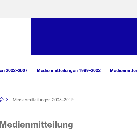
Sprunglink:
Navigation
sauswahl
vigation
m Inhalt
r Suche
gen 2002–2007
Medienmitteilungen 1999–2002
Medienmittei
Medienmitteilungen 2008–2019
[no
title]
Medienmitteilung