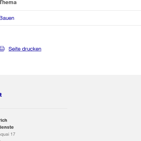
Thema
Bauen
Seite drucken
t
rich
ienste
squai 17
s