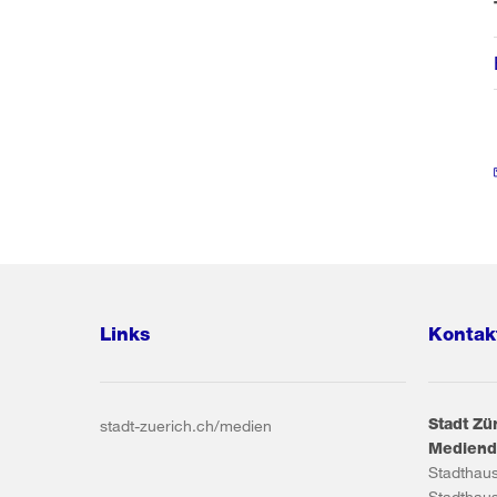
Links
Kontak
Stadt Zü
stadt-zuerich.ch/medien
Mediend
Stadthau
Stadthau