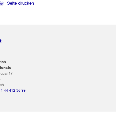
Seite drucken
t
rich
ienste
squai 17
s
ich
41 44 412 36 99