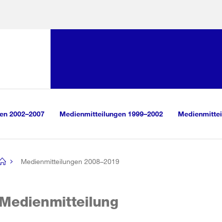
Sprunglink:
Navigation
sauswahl
vigation
m Inhalt
r Suche
gen 2002–2007
Medienmitteilungen 1999–2002
Medienmittei
Medienmitteilungen 2008–2019
[no
title]
Medienmitteilung