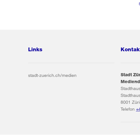
Links
Kontak
Stadt Zü
stadt-zuerich.ch/medien
Mediend
Stadthau
Stadthau
8001
Zür
Telefon
+