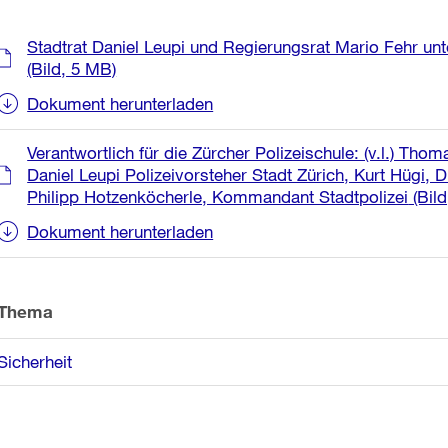
Weitere
Stadtrat Daniel Leupi und Regierungsrat Mario Fehr un
Informationen
(Bild, 5 MB)
Dokument herunterladen
Verantwortlich für die Zürcher Polizeischule: (v.l.) T
Daniel Leupi Polizeivorsteher Stadt Zürich, Kurt Hügi, 
Philipp Hotzenköcherle, Kommandant Stadtpolizei
(Bild
Dokument herunterladen
Thema
Sicherheit