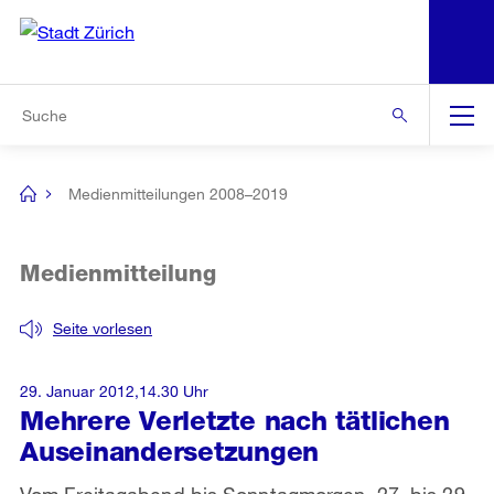
N
S
Zur Bereichsauswahl
Zur Hilfsnavigation
Zum Inhalt
Zur Suche
Suche
Global
Navigation
Medienmitteilungen 2008–2019
[no
title]
Medienmitteilung
Seite vorlesen
29. Januar 2012,14.30 Uhr
Mehrere Verletzte nach tätlichen
Auseinandersetzungen
Vom Freitagabend bis Sonntagmorgen, 27. bis 29.