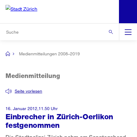
N
S
Zur Bereichsauswahl
Zur Hilfsnavigation
Zum Inhalt
Zur Suche
Suche
Global
Navigation
Medienmitteilungen 2008–2019
[no
title]
Medienmitteilung
Seite vorlesen
16. Januar 2012,11.50 Uhr
Einbrecher in Zürich-Oerlikon
festgenommen
Die Stadtpolizei Zürich nahm am Sonntagabend,