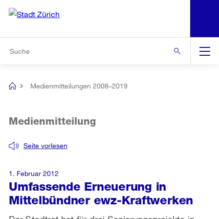
N
S
Zur Bereichsauswahl
Zur Hilfsnavigation
Zum Inhalt
Zur Suche
Suche
Global
Navigation
Medienmitteilungen 2008–2019
[no
title]
Medienmitteilung
Seite vorlesen
1. Februar 2012
Umfassende Erneuerung in
Mittelbündner ewz-Kraftwerken
Der Stadtrat hat für drei Sanierungsprojekte in