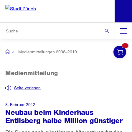
N
S
Zur Bereichsauswahl
Zur Hilfsnavigation
Zum Inhalt
Zur Suche
Suche
Global
Navigation
Medienmitteilungen 2008–2019
[no
title]
Medienmitteilung
Seite vorlesen
8. Februar 2012
Neubau beim Kinderhaus
Entlisberg halbe Million günstiger
Die Suche nach günstigeren Alternativen für den