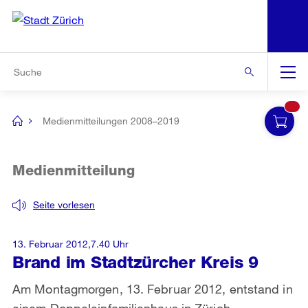
N
S
Zur Bereichsauswahl
Zur Hilfsnavigation
Zum Inhalt
Zur Suche
Suche
Global
Navigation
Medienmitteilungen 2008–2019
[no
title]
Medienmitteilung
Seite vorlesen
13. Februar 2012,7.40 Uhr
Brand im Stadtzürcher Kreis 9
Am Montagmorgen, 13. Februar 2012, entstand in
einem Doppeleinfamilienhaus in Zürich