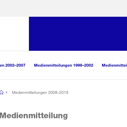
Sprunglink:
Navigation
sauswahl
vigation
m Inhalt
r Suche
gen 2002–2007
Medienmitteilungen 1999–2002
Medienmittei
Medienmitteilungen 2008–2019
[no
title]
Medienmitteilung