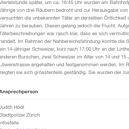
Viertelstunde später, um ca. 16:45 Uhr wurden am Bahnhof
Jährige von drei Räubern bedroht und zur Herausgabe von
versuchten die unbekannten Täter an derselben Örtlichkeit 
Jahren zu berauben. Diesen gelang jedoch die Flucht. Auf
Täterbeschreibungen war rasch klar, dass es sich vermutlic
handelt. Im Rahmen der Nahbereichsfahndung konnte die Sta
ein 14-jähriger Schweizer, kurz nach 17:00 Uhr an der Lint
anderen Burschen, zwei Schweizer im Alter von 14 und 15 
Löwenstrasse angehalten und festgenommen werden. Im Ra
zeigten sie sich grösstenteils geständig. Sie wurden der z
Weitere
Ansprechperson
Informationen
Judith Hödl
Stadtpolizei Zürich
Infostelle