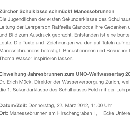
Zürcher Schulklasse schmückt Manessebrunnen
Die Jugendlichen der ersten Sekundarklasse des Schulhause
Leitung der Lehrperson Raffaella Gianocca ihre Gedanken
und Bild zum Ausdruck gebracht. Entstanden ist eine bunte
Leute. Die Texte und Zeichnungen wurden auf Tafeln aufg
Manessebrunnens befestigt. Besucherinnen und Besucher kö
Thema Wasser inspirieren lassen.
Einweihung Jahresbrunnen zum UNO-Weltwassertag 2
Dr. Erich Mück, Direktor der Wasserversorgung Zürich, wei
die 1. Sekundarklasse des Schulhauses Feld mit der Lehrp
Datum/Zeit:
Donnerstag, 22. März 2012, 11.00 Uhr
Ort:
Manessebrunnen am Hirschengraben 1, Ecke Untere 