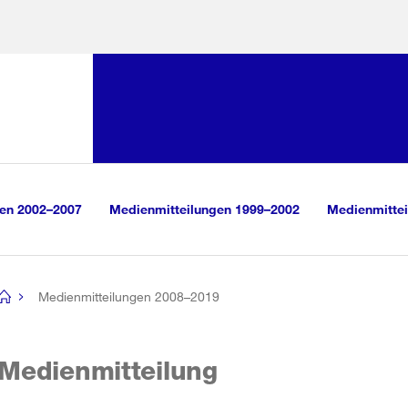
Sprunglink:
Navigation
sauswahl
vigation
m Inhalt
r Suche
gen 2002–2007
Medienmitteilungen 1999–2002
Medienmittei
Medienmitteilungen 2008–2019
[no
title]
Medienmitteilung