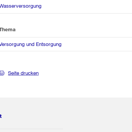
Weitere
Wasserversorgung
Informationen
Thema
Versorgung und Entsorgung
Seite drucken
t