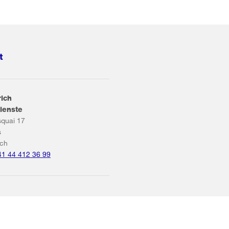
t
rich
ienste
squai 17
s
ich
41 44 412 36 99