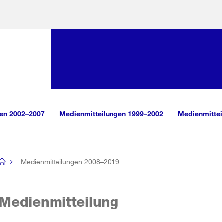
Sprunglink:
Navigation
sauswahl
vigation
m Inhalt
r Suche
gen 2002–2007
Medienmitteilungen 1999–2002
Medienmittei
Medienmitteilungen 2008–2019
[no
title]
Medienmitteilung