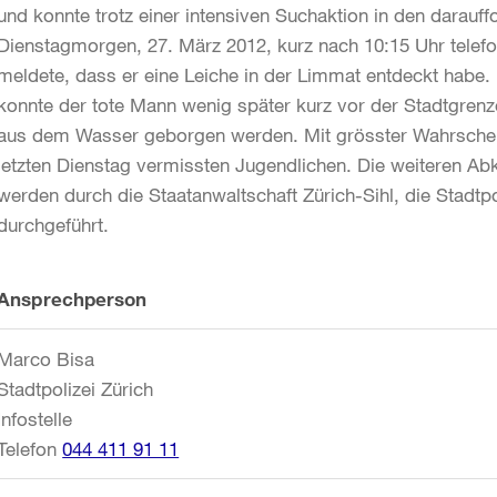
und konnte trotz einer intensiven Suchaktion in den darau
Dienstagmorgen, 27. März 2012, kurz nach 10:15 Uhr telefo
meldete, dass er eine Leiche in der Limmat entdeckt habe.
konnte der tote Mann wenig später kurz vor der Stadtgrenz
aus dem Wasser geborgen werden. Mit grösster Wahrscheinl
letzten Dienstag vermissten Jugendlichen. Die weiteren Abk
werden durch die Staatanwaltschaft Zürich-Sihl, die Stadtpo
durchgeführt.
Weitere
Ansprechperson
Informationen
Marco Bisa
Stadtpolizei Zürich
Infostelle
Telefon
044 411 91 11