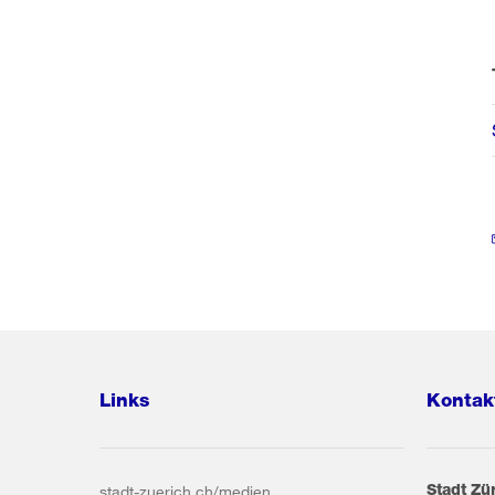
Links
Kontak
Stadt Zü
stadt-zuerich.ch/medien