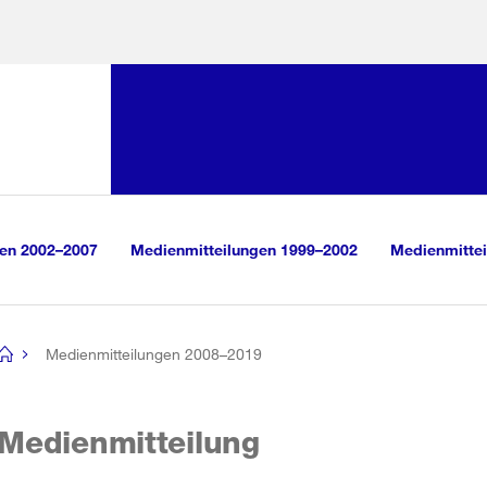
Sprunglink:
Navigation
sauswahl
vigation
m Inhalt
r Suche
gen 2002–2007
Medienmitteilungen 1999–2002
Medienmittei
Medienmitteilungen 2008–2019
[no
title]
Medienmitteilung