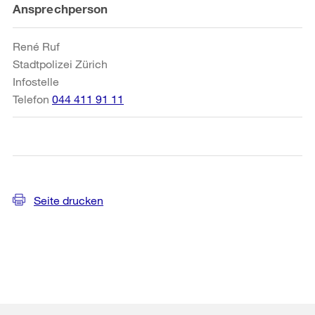
Weitere
Ansprechperson
Informationen
René Ruf
Stadtpolizei Zürich
Infostelle
Telefon
044 411 91 11
Seite drucken