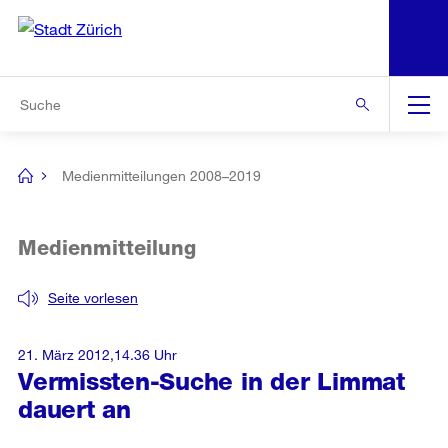
N
S
Zur Bereichsauswahl
Zur Hilfsnavigation
Zum Inhalt
Zur Suche
Suche
Global
Navigation
Medienmitteilungen 2008–2019
[no
title]
Medienmitteilung
Seite vorlesen
21. März 2012,14.36 Uhr
Vermissten-Suche in der Limmat
dauert an