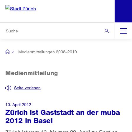
N
S
Zur Bereichsauswahl
Zur Hilfsnavigation
Zum Inhalt
Zur Suche
Suche
Global
Navigation
Medienmitteilungen 2008–2019
[no
title]
Medienmitteilung
Seite vorlesen
10. April 2012
Zürich ist Gaststadt an der muba
2012 in Basel
Zürich ist vom 13. bis zum 22. April zu Gast an