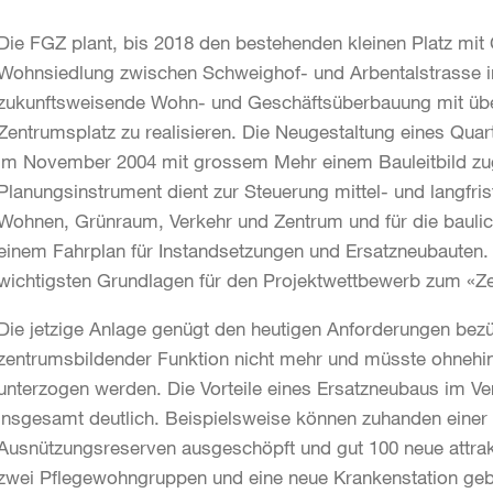
Die FGZ plant, bis 2018 den bestehenden kleinen Platz mi
Wohnsiedlung zwischen Schweighof- und Arbentalstrasse in 
zukunftsweisende Wohn- und Geschäftsüberbauung mit übe
Zentrumsplatz zu realisieren. Die Neugestaltung eines Quarti
im November 2004 mit grossem Mehr einem Bauleitbild zu
Planungsinstrument dient zur Steuerung mittel- und langfris
Wohnen, Grünraum, Verkehr und Zentrum und für die baulic
einem Fahrplan für Instandsetzungen und Ersatzneubauten. 
wichtigsten Grundlagen für den Projektwettbewerb zum «Z
Die jetzige Anlage genügt den heutigen Anforderungen bez
zentrumsbildender Funktion nicht mehr und müsste ohneh
unterzogen werden. Die Vorteile eines Ersatzneubaus im Ve
insgesamt deutlich. Beispielsweise können zuhanden einer 
Ausnützungsreserven ausgeschöpft und gut 100 neue attra
zwei Pflegewohngruppen und eine neue Krankenstation g