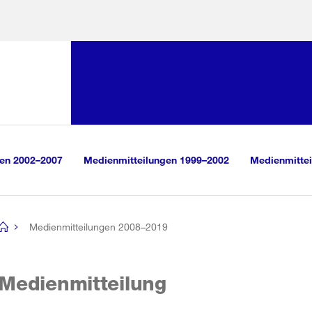
Sprunglink:
Navigation
sauswahl
vigation
m Inhalt
r Suche
gen 2002–2007
Medienmitteilungen 1999–2002
Medienmittei
Medienmitteilungen 2008–2019
[no
title]
Medienmitteilung