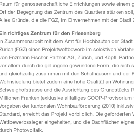
Raum für genossenschaftliche Einrichtungen sowie einem gr
Ort der Begegnung das Zentrum des Quartiers stärken soll
Alles Gründe, die die FGZ, im Einvernehmen mit der Stad
Ein richtiges Zentrum für den Friesenberg
In Zusammenarbeit mit dem Amt für Hochbauten der Stadt 
Zürich (FGZ) einen Projektwettbewerb im selektiven Verfa
von Enzmann Fischer Partner AG, Zürich, und Köpfli Partn
vor allem durch die gelungene gewundene Form, die sich s
und gleichzeitig zusammen mit den Schulhäusern und der Ki
Wohnsiedlung bietet zudem eine hohe Qualität an Wohnungs
Schweighofstrasse und die Ausrichtung des Grundstücks R
Millionen Franken (exklusive allfälliges COOP-Provisorium 
Vorgaben der kantonalen Wohnbauförderung (2010) inklusi
Standard, erreicht das Projekt vorbildlich. Die geforder
Wettbewerbssieger eingehalten, und die Dachflächen eigne
durch Photovoltaik.