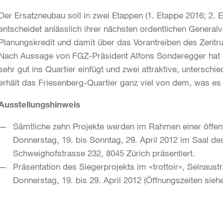
Der Ersatzneubau soll in zwei Etappen (1. Etappe 2016; 2. 
entscheidet anlässlich ihrer nächsten ordentlichen Genera
Planungskredit und damit über das Vorantreiben des Zent
Nach Aussage von FGZ-Präsident Alfons Sonder­egger hat 
sehr gut ins Quartier einfügt und zwei attraktive, unterschi
erhält das Friesenberg-Quartier ganz viel von dem, was es
Ausstellungshinweis
Sämtliche zehn Projekte werden im Rahmen einer öffent
Donnerstag, 19. bis Sonntag, 29. April 2012 im Saal d
Schweighofstrasse 232, 8045 Zürich präsentiert.
Präsentation des Siegerprojekts im «trottoir», Selnaust
Donnerstag, 19. bis 29. April 2012 (Öffnungszeiten sieh