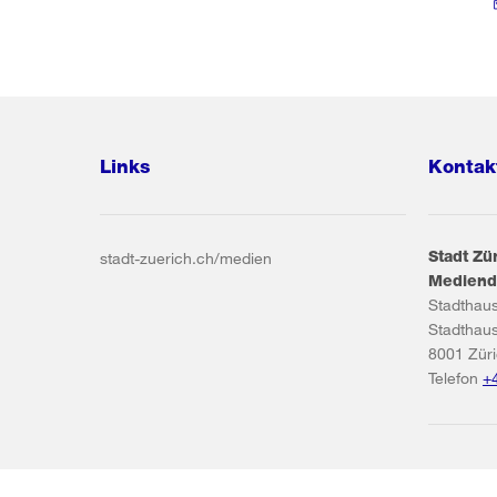
Links
Kontak
Stadt Zü
stadt-zuerich.ch/medien
Mediend
Stadthau
Stadthau
8001
Zür
Telefon
+