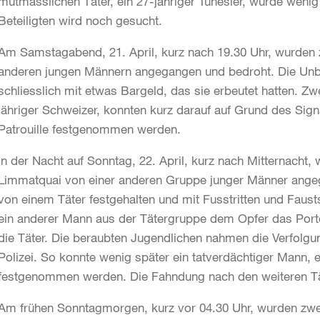
mutmasslichen Täter, ein 27-jähriger Tunesier, wurde wen
Beteiligten wird noch gesucht.
Am Samstagabend, 21. April, kurz nach 19.30 Uhr, wurden 
anderen jungen Männern angegangen und bedroht. Die Unbe
schliesslich mit etwas Bargeld, das sie erbeutet hatten. Zw
jähriger Schweizer, konnten kurz darauf auf Grund des Sig
Patrouille festgenommen werden.
In der Nacht auf Sonntag, 22. April, kurz nach Mitternach
Limmatquai von einer anderen Gruppe junger Männer ange
von einem Täter festgehalten und mit Fusstritten und Faust
ein anderer Mann aus der Tätergruppe dem Opfer das Port
die Täter. Die beraubten Jugendlichen nahmen die Verfolgu
Polizei. So konnte wenig später ein tatverdächtiger Mann, e
festgenommen werden. Die Fahndung nach den weiteren Tät
Am frühen Sonntagmorgen, kurz vor 04.30 Uhr, wurden zw