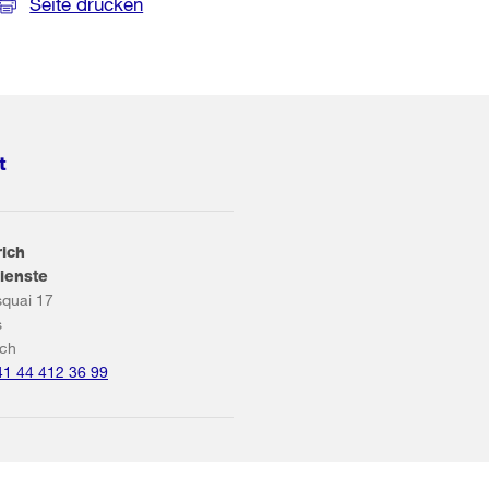
Seite drucken
t
rich
ienste
squai 17
s
ich
41 44 412 36 99