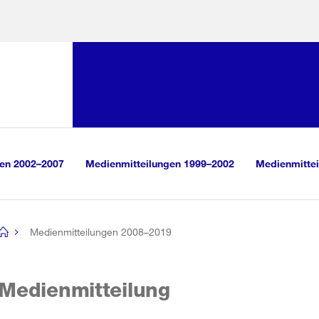
Sprunglink:
Navigation
sauswahl
vigation
m Inhalt
r Suche
gen 2002–2007
Medienmitteilungen 1999–2002
Medienmittei
Medienmitteilungen 2008–2019
[no
title]
Medienmitteilung