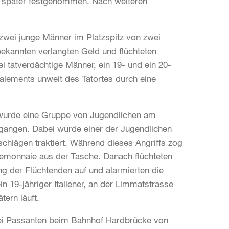
ig später festgenommen. Nach weiteren
zwei junge Männer im Platzspitz von zwei
kannten verlangten Geld und flüchteten
ei tatverdächtige Männer, ein 19- und ein 20-
nalements unweit des Tatortes durch eine
t, wurde eine Gruppe von Jugendlichen am
gangen. Dabei wurde einer der Jugendlichen
schlägen traktiert. Während dieses Angriffs zog
emonnaie aus der Tasche. Danach flüchteten
ng der Flüchtenden auf und alarmierten die
in 19-jähriger Italiener, an der Limmatstrasse
ern läuft.
ei Passanten beim Bahnhof Hardbrücke von