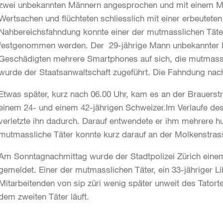
zwei unbekannten Männern angesprochen und mit einem Mes
Wertsachen und flüchteten schliesslich mit einer erbeute
Nahbereichsfahndung konnte einer der mutmasslichen Täte
festgenommen werden. Der 29-jährige Mann unbekannter N
Geschädigten mehrere Smartphones auf sich, die mutmass
wurde der Staatsanwaltschaft zugeführt. Die Fahndung nach
Etwas später, kurz nach 06.00 Uhr, kam es an der Brauerst
einem 24- und einem 42-jährigen Schweizer.Im Verlaufe des 
verletzte ihn dadurch. Darauf entwendete er ihm mehrere hu
mutmassliche Täter konnte kurz darauf an der Molkenstr
Am Sonntagnachmittag wurde der Stadtpolizei Zürich eine
gemeldet. Einer der mutmasslichen Täter, ein 33-jähriger
Mitarbeitenden von sip züri wenig später unweit des Tat
dem zweiten Täter läuft.