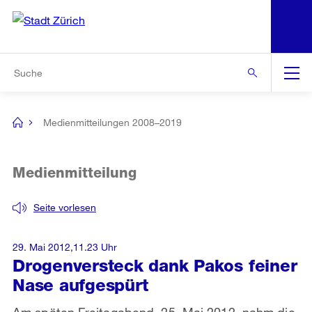
N
S
Zur Bereichsauswahl
Zur Hilfsnavigation
Zum Inhalt
Zur Suche
Suche
Global
Navigation
Medienmitteilungen 2008–2019
[no
title]
Medienmitteilung
Seite vorlesen
29. Mai 2012,11.23 Uhr
Drogenversteck dank Pakos feiner
Nase aufgespürt
Am späten Freitagabend, 25. Mai 2012, nahm die