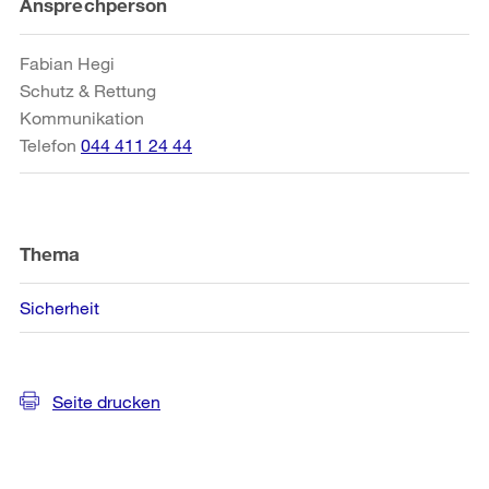
Weitere
Ansprechperson
Informationen
Fabian Hegi
Schutz & Rettung
Kommunikation
Telefon
044 411 24 44
Thema
Sicherheit
Seite drucken