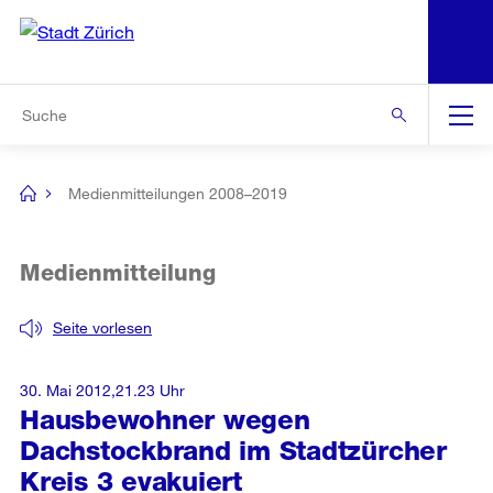
N
S
Zur Bereichsauswahl
Zur Hilfsnavigation
Zum Inhalt
Zur Suche
Suche
Global
Navigation
Medienmitteilungen 2008–2019
[no
title]
Medienmitteilung
Seite vorlesen
30. Mai 2012,21.23 Uhr
Hausbewohner wegen
Dachstockbrand im Stadtzürcher
Kreis 3 evakuiert