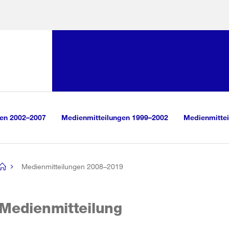
Sprunglink:
Navigation
sauswahl
vigation
m Inhalt
r Suche
gen 2002–2007
Medienmitteilungen 1999–2002
Medienmittei
Medienmitteilungen 2008–2019
[no
title]
Medienmitteilung