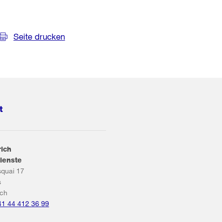
Seite drucken
t
rich
ienste
squai 17
s
ich
41 44 412 36 99