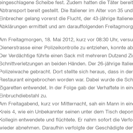
eingeschlagene Scheibe fest. Zudem hatten die Täter bere
Abtransport bereit gestellt. Die Italiener im Alter von 35
Einbrecher gelang vorerst die Flucht, der 43-jährige Italien
Abklärungen ermittelt und am darauffolgenden Freitagmor
Am Freitagmorgen, 18. Mai 2012, kurz vor 08:30 Uhr, versu
Dienerstrasse einer Polizeikontrolle zu entziehen, konnte a
Der Verdächtige führte einen Sack mit mehreren Dutzend Zi
Schnittverletzungen an beiden Händen. Der 26-jährige Itali
Polizeiwache gebracht. Dort stellte sich heraus, dass in de
Restaurant eingebrochen worden war. Dabei wurde die Sch
Zigaretten entwendet. In der Folge gab der Verhaftete in ei
Einbruchdiebstahl zu.
Am Freitagabend, kurz vor Mitternacht, sah ein Mann in ein
Kreis 4, wie ein Unbekannter seinen unter dem Tisch depo
Kollegin entwendete und flüchtete. Er nahm sofort die Verf
wieder abnehmen. Daraufhin verfolgte der Geschädigte den 