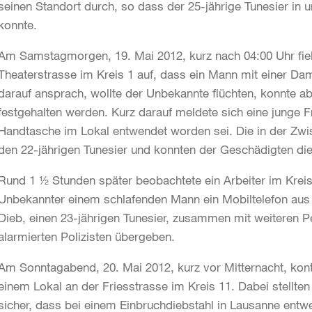
seinen Standort durch, so dass der 25-jährige Tunesier in 
konnte.
Am Samstagmorgen, 19. Mai 2012, kurz nach 04:00 Uhr fiel
Theaterstrasse im Kreis 1 auf, dass ein Mann mit einer Dame
darauf ansprach, wollte der Unbekannte flüchten, konnte a
festgehalten werden. Kurz darauf meldete sich eine junge F
Handtasche im Lokal entwendet worden sei. Die in der Zwisc
den 22-jährigen Tunesier und konnten der Geschädigten d
Rund 1 ½ Stunden später beobachtete ein Arbeiter im Kreis
Unbekannter einem schlafenden Mann ein Mobiltelefon aus
Dieb, einen 23-jährigen Tunesier, zusammen mit weiteren P
alarmierten Polizisten übergeben.
Am Sonntagabend, 20. Mai 2012, kurz vor Mitternacht, kontro
einem Lokal an der Friesstrasse im Kreis 11. Dabei stellten
sicher, dass bei einem Einbruchdiebstahl in Lausanne ent