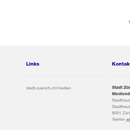
Links
Kontak
Stadt Zü
stadt-zuerich.ch/medien
Mediend
Stadthau
Stadthau
8001
Zür
Telefon
+