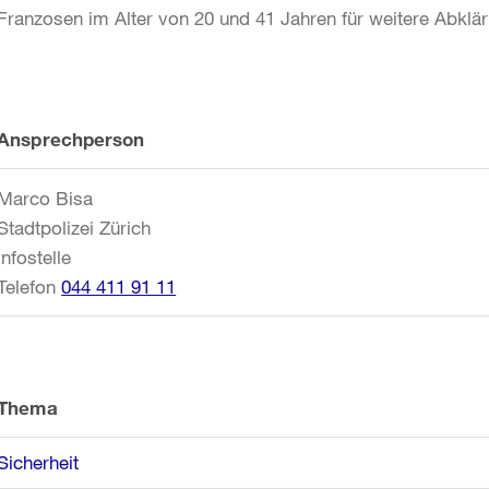
Franzosen im Alter von 20 und 41 Jahren für weitere Abk
Weitere
Ansprechperson
Informationen
Marco Bisa
Stadtpolizei Zürich
Infostelle
Telefon
044 411 91 11
Thema
Sicherheit