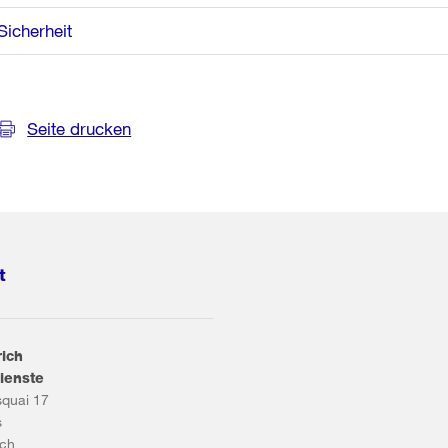
Sicherheit
Seite drucken
t
rich
ienste
squai 17
s
ich