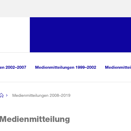
Sprunglink:
Navigation
sauswahl
vigation
m Inhalt
r Suche
gen 2002–2007
Medienmitteilungen 1999–2002
Medienmittei
Medienmitteilungen 2008–2019
[no
title]
Medienmitteilung