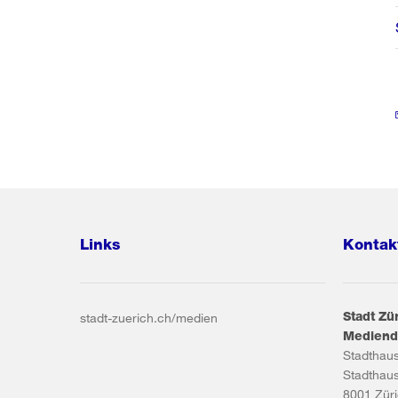
Links
Kontak
Stadt Zü
stadt-zuerich.ch/medien
Mediend
Stadthau
Stadthau
8001
Zür